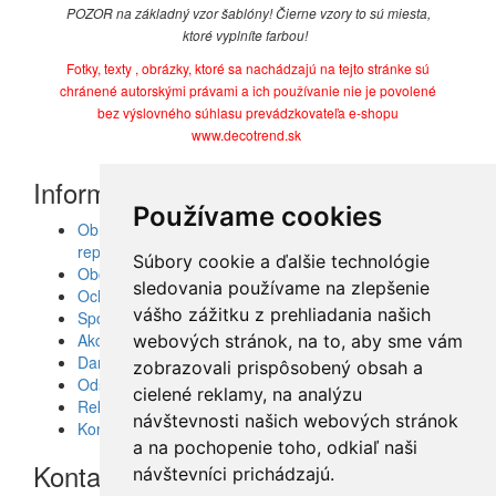
POZOR na základný vzor šablóny! Čierne vzory to sú miesta,
ktoré vyplníte farbou!
Fotky, texty , obrázky, ktoré sa nachádzajú na tejto stránke sú
chránené autorskými právami a ich používanie nie je povolené
bez výslovného súhlasu prevádzkovateľa e-shopu
www.decotrend.sk
Informácie
Používame cookies
Obrazy, nálepky, fototapety, šablóny, dekorácie,
reprodukcie
Súbory cookie a ďalšie technológie
Obchodné podmienky
sledovania používame na zlepšenie
Ochrana osobných údajov
vášho zážitku z prehliadania našich
Spolupráca
Akcie a Doručenie
webových stránok, na to, aby sme vám
Darčekové poukážky
zobrazovali prispôsobený obsah a
Odstúpenie od zmluvy - vrátenie tovaru
cielené reklamy, na analýzu
Reklamácia tovaru
návštevnosti našich webových stránok
Kontakt
a na pochopenie toho, odkiaľ naši
Kontakt
návštevníci prichádzajú.