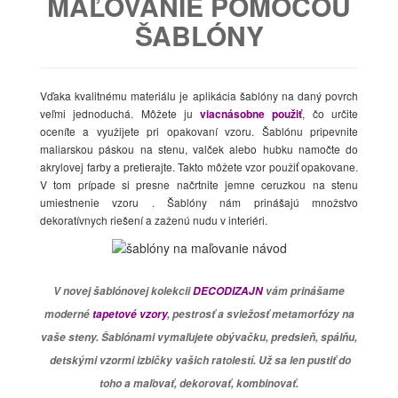
MAĽOVANIE POMOCOU
ŠABLÓNY
Vďaka kvalitnému materiálu je aplikácia šablóny na daný povrch
veľmi jednoduchá. Môžete ju
viacnásobne použiť
, čo určite
oceníte a využijete pri opakovaní vzoru. Šablónu pripevnite
maliarskou páskou na stenu, valček alebo hubku namočte do
akrylovej farby a pretierajte. Takto môžete vzor použiť opakovane.
V tom prípade si presne načrtnite jemne ceruzkou na stenu
umiestnenie vzoru . Šablóny nám prinášajú množstvo
dekoratívnych riešení a zaženú nudu v interiéri.
V novej šablónovej kolekcii
DECODIZAJN
vám prinášame
moderné
tapetové vzory
, pestrosť a sviežosť metamorfózy na
vaše steny. Šablónami vymaľujete obývačku, predsieň, spálňu,
detskými vzormi izbičky vašich ratolestí. Už sa len pustiť do
toho a maľovať, dekorovať, kombinovať.