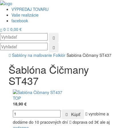
VÝPREDAJ TOVARU
Vaše realizácie
facebook
0
0,00 €
Toggl
navig
Šablóny na maľovanie
Folklór
Šablóna Čičmany ST437
Šablóna Čičmany
ST437
TOP
18,90 €
vyrobíme a
Kúpiť
dodáme do 10 pracovných dní
doprava od 3€ ale aj
zadarmo