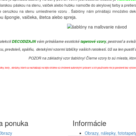
iarskou páskou na stenu, valček alebo hubku namočte do akrylovej farby a pretiera
e ceruzkou na stenu umiestnenie vzoru . Šablóny nám prinášajú množstvo dekor
 špongie, valčeka, štetca alebo spreja.
olekcii
DECODIZAJN
vám prinášame exotické
tapetové vzory
, pestrosť a svi
, predsieň, spálňu, detskými vzormi izbičky vašich ratolestí. Už sa len pustiť
POZOR na základný vzor šablóny! Čierne vzory to sú miesta, ktor
otky, texty , obrázky, ktoré sa nachádzajú na tejto stránke sú chránené autorskými právami a ich používanie nie je povolené bez vý
a ponuka
Informácie
Obrazy
Obrazy, nálepky, fototapety