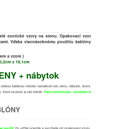
elé exotické vzory na stenu. Opakovací vzor
stami. Vďaka viacnásobnému použitiu šablóny
re a vzore )
10,2cm x 18,1cm
ENY
+ nábytok
ať. Jednou šablónou môžete namaľovať celú stenu, nábytok, dvere.
ktoré osviežia aj váš interiér.
Farby kombinujte, vytvárajte si
BLÓNY
e použiť
, čo určite oceníte a využijete pri opakovaní vzoru.