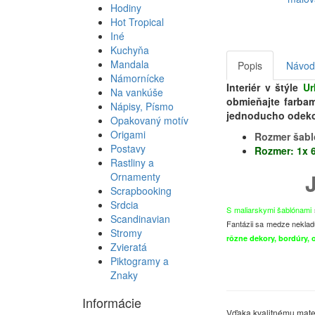
Hodiny
Hot Tropical
Iné
Kuchyňa
Mandala
Popis
Návod 
Námornícke
Interiér v štýle
Ur
Na vankúše
obmieňajte farbam
Nápisy, Písmo
jednoducho odekoru
Opakovaný motív
Origami
Rozmer šab
Postavy
Rozmer: 1x 6
Rastliny a
Ornamenty
Scrapbooking
Srdcia
S maliarskymi šablónami
Scandinavian
Fantázii sa medze nekladú
Stromy
rôzne dekory, bordúry, 
Zvieratá
Piktogramy a
Znaky
Informácie
Vďaka kvalitnému mater