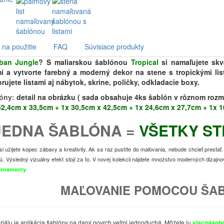
na použitie
FAQ
Súvisiace produkty
ban Jungle
? S maliarskou šablónou
Tropical
si namaľujete skv
i a vytvorte farebný a moderný dekor na stene s tropickými li
jete listami aj nábytok, skrine, poličky, odkladacie boxy.
lóny:
detail na obrázku ( sada obsahuje 4ks šablón v rôznom rozme
2,4cm x 33,5cm + 1x 30,5cm x 42,5cm + 1x 24,6cm x 27,7cm + 1x 
JEDNA ŠABLÓNA =
VŠETKY ST
si užijete kopec zábavy a kreativity. Ak sa raz pustíte do maľovania, nebude chcieť prest
. Výsledný vizuálny efekt stojí za to. V novej kolekcii nájdete množstvo moderných dizajnov, 
ornamenty.
MAĽOVANIE POMOCOU ŠA
iálu je aplikácia šablóny na daný povrch veľmi jednoduchá. Môžete ju
viacnásobn