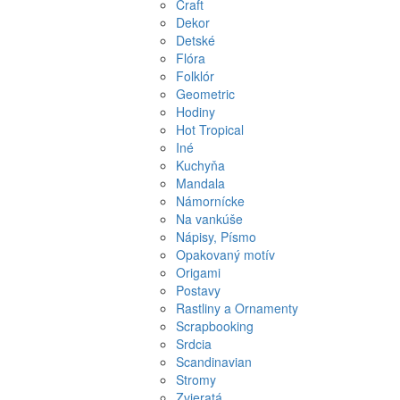
Craft
Dekor
Detské
Flóra
Folklór
Geometric
Hodiny
Hot Tropical
Iné
Kuchyňa
Mandala
Námornícke
Na vankúše
Nápisy, Písmo
Opakovaný motív
Origami
Postavy
Rastliny a Ornamenty
Scrapbooking
Srdcia
Scandinavian
Stromy
Zvieratá