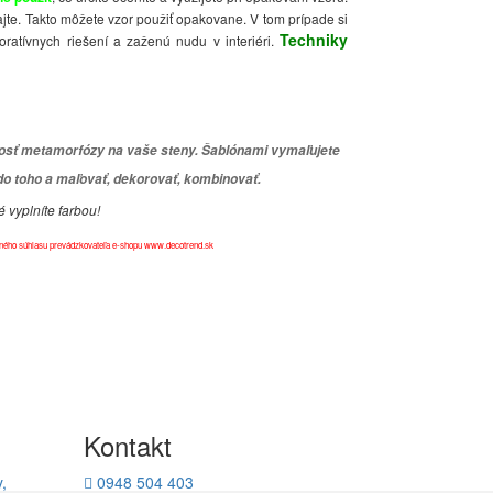
jte. Takto môžete vzor použiť opakovane. V tom prípade si
Techniky
atívnych riešení a zaženú nudu v interiéri.
ežosť metamorfózy na vaše steny. Šablónami vymaľujete
 do toho a maľovať, dekorovať, kombinovať.
é vyplníte farbou!
slovného súhlasu prevádzkovateľa e-shopu www.decotrend.sk
Kontakt
,
0948 504 403