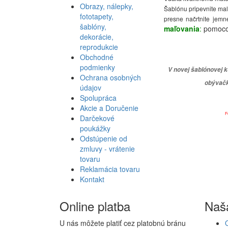
Obrazy, nálepky,
Šablónu pripevnite mal
fototapety,
presne načrtnite jemn
šablóny,
maľovania
:
pomocou
dekorácie,
reprodukcie
Obchodné
podmienky
V novej šablónovej k
Ochrana osobných
obývačku
údajov
Spolupráca
Akcie a Doručenie
F
Darčekové
poukážky
Odstúpenie od
zmluvy - vrátenie
tovaru
Reklamácia tovaru
Kontakt
Online platba
Naš
U nás môžete platiť cez platobnú bránu