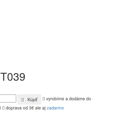
ST039
vyrobíme a dodáme do
Kúpiť
í
doprava od 3€ ale aj
zadarmo