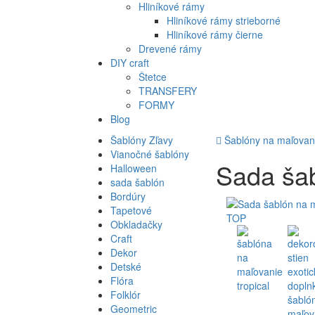
Hliníkové rámy
Hliníkové rámy strieborné
Hliníkové rámy čierne
Drevené rámy
DIY craft
Štetce
TRANSFERY
FORMY
Blog
Šablóny Zľavy
Šablóny na maľovan
Vianočné šablóny
Sada šab
Halloween
sada šablón
Bordúry
Tapetové
TOP
Obkladačky
Craft
Dekor
Detské
Flóra
Folklór
Geometric