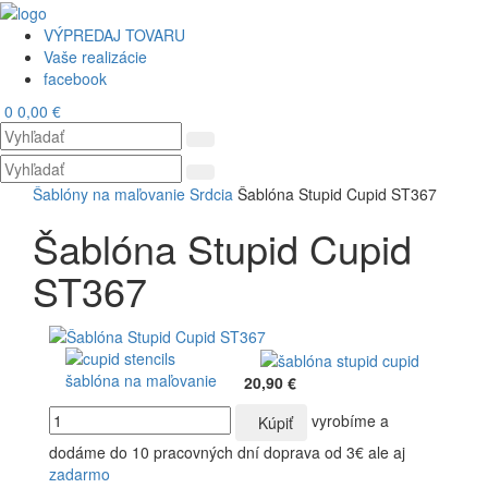
VÝPREDAJ TOVARU
Vaše realizácie
facebook
0
0,00 €
Toggl
navig
Šablóny na maľovanie
Srdcia
Šablóna Stupid Cupid ST367
Šablóna Stupid Cupid
ST367
20,90 €
vyrobíme a
Kúpiť
dodáme do 10 pracovných dní
doprava od 3€ ale aj
zadarmo