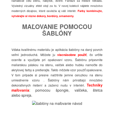
namaľovať celú stenu, nábytok, dvere. Fantázii sa medze nekladú.
Výsledný vizuálny efekt stojí za to. V novej kolekcii nájdete množstvo
moderných dizajnov, ktoré osviežia aj váš interiér.
Farby kombinujte,
vytvárajte si rôzne dekory, bordúry, ornamenty.
MAĽOVANIE POMOCOU
ŠABLÓNY
Vďaka kvalitnému materiálu je aplikácia šablóny na daný povrch
veľmi jednoduchá. Môžete ju
viacnásobne použiť
, čo určite
oceníte a využijete pri opakovaní vzoru. Šablónu pripevnite
maliarskou páskou na stenu, valček alebo hubku namočte do
akrylovej farby a pretierajte. Takto môžete vzor použiť opakovane.
V tom prípade si presne načrtnite jemne ceruzkou na stenu
umiestnenie vzoru . Šablóny nám prinášajú množstvo
Techniky
dekoratívnych riešení a zaženú nudu v interiéri.
maľovania
:
pomocou špongie, valčeka, štetca
alebo spreja.