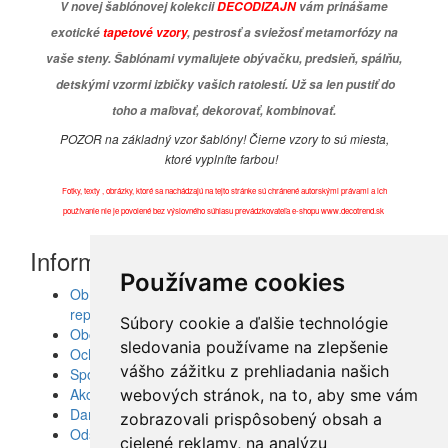
V novej šablónovej kolekcii
DECODIZAJN
vám prinášame
exotické
tapetové vzory
, pestrosť a sviežosť metamorfózy na
vaše steny. Šablónami vymaľujete obývačku, predsieň, spálňu,
detskými vzormi izbičky vašich ratolestí. Už sa len pustiť do
toho a maľovať, dekorovať, kombinovať.
POZOR na základný vzor šablóny! Čierne vzory to sú miesta,
ktoré vyplníte farbou!
Fotky, texty , obrázky, ktoré sa nachádzajú na tejto stránke sú chránené autorskými právami a ich
používanie nie je povolené bez výslovného súhlasu prevádzkovateľa e-shopu www.decotrend.sk
Informácie
Používame cookies
Obrazy, nálepky, fototapety, šablóny, dekorácie,
reprodukcie
Súbory cookie a ďalšie technológie
Obchodné podmienky
sledovania používame na zlepšenie
Ochrana osobných údajov
vášho zážitku z prehliadania našich
Spolupráca
Akcie a Doručenie
webových stránok, na to, aby sme vám
Darčekové poukážky
zobrazovali prispôsobený obsah a
Odstúpenie od zmluvy - vrátenie tovaru
cielené reklamy, na analýzu