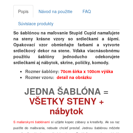
Popis
Návod na použitie
FAQ
Súvisiace produkty
So šablónou na maľovanie Stupid Cupid namaľujete
na steny krásne vzory so srdiečkami a šípmi.
Opakovací vzor obmieňajte farbami a vytvorte
srdiečkový dekor na stene. Vďaka viacnásobnému
použitiu šablóny jednoducho odekorujete
srdiečkami aj nábytok, skrine, poličky, komody.
Rozmer šablóny:
70cm šírka x 100cm výška
Rozmer vzoru:
detail na obrázku
JEDNA ŠABLÓNA =
VŠETKY STENY
+
nábytok
S maliarskymi šablónami
si užijete kopec zábavy a kreativity. Ak sa raz
pustíte do maľovania, nebude chcieť prestať. Jednou šablónou môžete