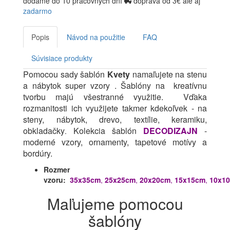
dodáme do 10 pracovných dní
doprava od 3€ ale aj
zadarmo
Popis
Návod na použitie
FAQ
Súvisiace produkty
Pomocou sady šablón
Kvety
namaľujete na stenu
a nábytok super vzory .
Šablóny na kreatívnu
tvorbu
majú všestranné využitie. Vďaka
rozmanitosti ich využijete takmer kdekoľvek - na
steny, nábytok, drevo, textílie, keramiku,
obkladačky
Kolekcia šablón
DECODIZAJN
-
.
moderné vzory, ornamenty, tapetové motívy a
bordúry.
Rozmer
vzoru:
35x35cm
,
25x25cm
,
20x20cm
,
15x15cm
,
10x1
Maľujeme pomocou
šablóny