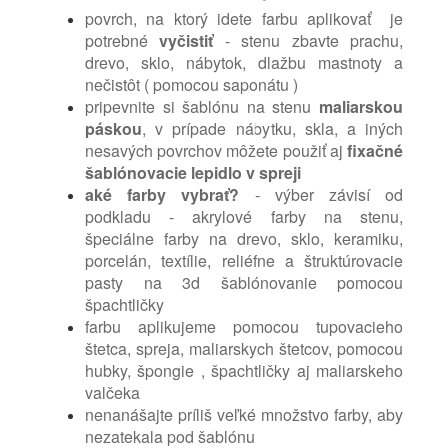
povrch, na ktorý idete farbu aplikovať je
potrebné
vyčistiť
- stenu zbavte prachu,
drevo, sklo, nábytok, dlažbu mastnoty a
nečistôt ( pomocou saponátu )
pripevnite si šablónu na stenu
maliarskou
páskou
, v prípade nábytku, skla, a iných
nesavých povrchov môžete použiť aj
fixačné
šablónovacie lepidlo v spreji
aké farby vybrať?
- výber závisí od
podkladu - akrylové farby na stenu,
špeciálne farby na drevo, sklo, keramiku,
porcelán, textílie, reliéfne a štruktúrovacie
pasty na 3d šablónovanie pomocou
špachtličky
farbu aplikujeme pomocou tupovacieho
štetca, spreja, maliarskych štetcov, pomocou
hubky, špongie , špachtlič
ky aj maliarskeho
valčeka
nenanášajte príliš veľké množstvo farby, aby
nezatekala pod šablónu