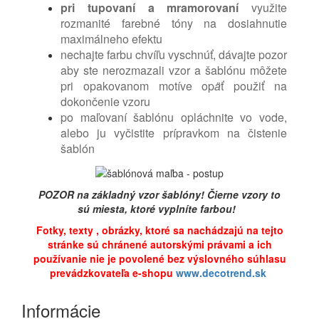
pri tupovaní a mramorovaní
využite
rozmanité farebné tóny na dosiahnutie
maximálneho efektu
nechajte farbu chvíľu vyschnúť, dávajte pozor
aby ste nerozmazali vzor a šablónu môžete
pri opakovanom motíve op
ä
ť použiť na
dokončenie vzoru
po maľovaní šablónu opláchnite vo vode,
alebo ju vyčistite prípravkom na čistenie
šablón
POZOR na základný vzor šablóny! Čierne vzory to
sú miesta, ktoré vyplníte farbou!
Fotky, texty , obrázky, ktoré sa nachádzajú na tejto
stránke sú chránené autorskými právami a ich
používanie nie je povolené bez výslovného súhlasu
prevádzkovateľa e-shopu
www.decotrend.sk
Informácie