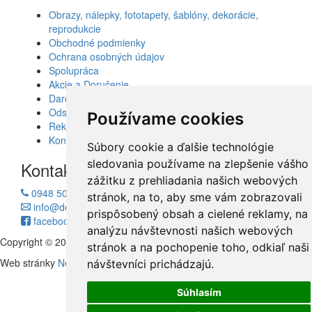
Obrazy, nálepky, fototapety, šablóny, dekorácie,
reprodukcie
Obchodné podmienky
Ochrana osobných údajov
Spolupráca
Akcie a Doručenie
Darčekové poukážky
Odstúpenie od zmluvy - vrátenie tovaru
Používame cookies
Reklamácia tovaru
Kontakt
Súbory cookie a ďalšie technológie
sledovania používame na zlepšenie vášho
Kontakt
zážitku z prehliadania našich webových
0948 504 403
stránok, na to, aby sme vám zobrazovali
info@decotrend.sk
prispôsobený obsah a cielené reklamy, na
facebook
analýzu návštevnosti našich webových
Copyright © 2010 - 2026
Decotrend
stránok a na pochopenie toho, odkiaľ naši
Web stránky
Neonus s.r.o.
Hosting
Firmhosting.eu
návštevníci prichádzajú.
Súhlasím