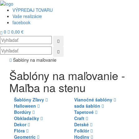
VÝPREDAJ TOVARU
Vaše realizácie
facebook
0
0,00 €
Toggl
navig
Šablóny na maľovanie
Šablóny na maľovanie -
Maľba na stenu
Šablóny Zľavy
Vianočné šablóny
Halloween
sada šablón
Bordúry
Tapetové
Obkladačky
Craft
Dekor
Detské
Flóra
Folklór
Geometric
Hodiny