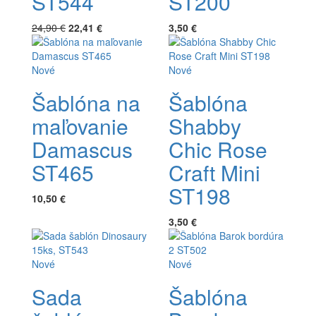
ST544
ST200
24,90 €
22,41 €
3,50 €
Nové
Nové
Šablóna na
Šablóna
maľovanie
Shabby
Damascus
Chic Rose
ST465
Craft Mini
ST198
10,50 €
3,50 €
Nové
Nové
Sada
Šablóna