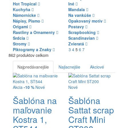
Hot Tropical
Iné
Kuchyňa
Mandala
Námornícke
Na vankúše
Nápisy, Písmo
Opakovaný motív
Origami
Postavy
Rastliny a Ornamenty
Scrapbooking
Srdcia
Scandinavian
Stromy
Zvieratá
Piktogramy a Znaky
3
4
5
6
7
862 produktov celkom
Najpredávanejšie
Najlacnejšie
Akciové
Akcia
-10 %
Nové
Nové
Šablóna na
Šablóna
maľovanie
Sattat scrap
Kostra 1,
Craft Mini