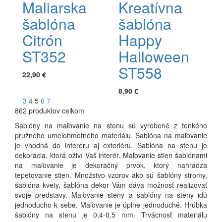
Maliarska
Kreatívna
šablóna
šablóna
Citrón
Happy
ST352
Halloween
ST558
22,90 €
8,90 €
3
4
5
6
7
862 produktov celkom
Šablóny na maľovanie na stenu sú vyrobené z tenkého
pružného umelohmotného materiálu. Šablóna na maľovanie
je vhodná do interéru aj exteriéru. Šablóna na stenu je
dekorácia, ktorá oživí Vaš interér. Maľovanie stien šablónami
na maľovanie je dekoračný prvok, ktorý nahrádza
tepetovanie stien. Množstvo vzorov ako sú šablóny stromy,
šablóna kvety, šablóna dekor Vám dáva možnosť realizovať
svoje predstavy. Maľovanie steny a šablóny na steny idú
jednoducho k sebe. Maľovanie je úplne jednoduché. Hrúbka
šablóny na stenu je 0,4-0,5 mm. Trvácnosť materiálu