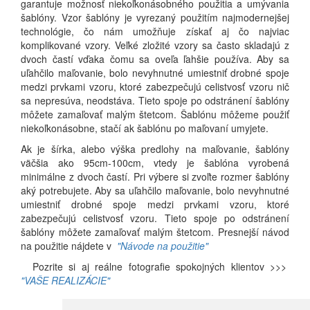
garantuje možnosť niekoľkonásobného použitia a umývania
šablóny. Vzor šablóny je vyrezaný použitím najmodernejšej
technológie, čo nám umožňuje získať aj čo najviac
komplikované vzory. Veľké zložité vzory sa často skladajú z
dvoch častí vďaka čomu sa oveľa ľahšie používa. Aby sa
uľahčilo maľovanie, bolo nevyhnutné umiestniť drobné spoje
medzi prvkami vzoru, ktoré zabezpečujú celistvosť vzoru nič
sa nepresúva, neodstáva. Tieto spoje po odstránení šablóny
môžete zamaľovať malým štetcom. Šablónu môžeme použiť
niekoľkonásobne, stačí ak šablónu po maľovaní umyjete.
Ak je šírka, alebo výška predlohy na maľovanie, šablóny
väčšia ako 95cm-100cm, vtedy je šablóna vyrobená
minimálne z dvoch častí. Pri výbere si zvoľte rozmer šablóny
aký potrebujete. Aby sa uľahčilo maľovanie, bolo nevyhnutné
umiestniť drobné spoje medzi prvkami vzoru, ktoré
zabezpečujú celistvosť vzoru. Tieto spoje po odstránení
šablóny môžete zamaľovať malým štetcom. Presnejší návod
na použitie nájdete v
"Návode na použitie"
Pozrite si aj reálne fotografie spokojných klientov >>>
"VAŠE REALIZÁCIE"