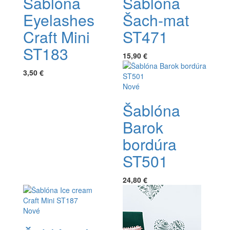
Šablóna
Šablóna
Eyelashes
Šach-mat
Craft Mini
ST471
ST183
15,90 €
3,50 €
Nové
Šablóna
Barok
bordúra
ST501
24,80 €
Nové