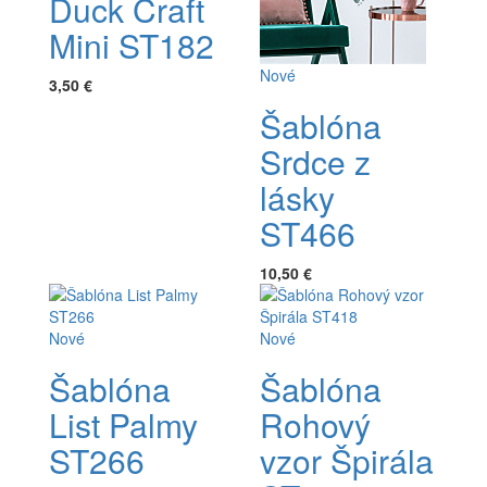
Duck Craft
Mini ST182
Nové
3,50 €
Šablóna
Srdce z
lásky
ST466
10,50 €
Nové
Nové
Šablóna
Šablóna
List Palmy
Rohový
ST266
vzor Špirála