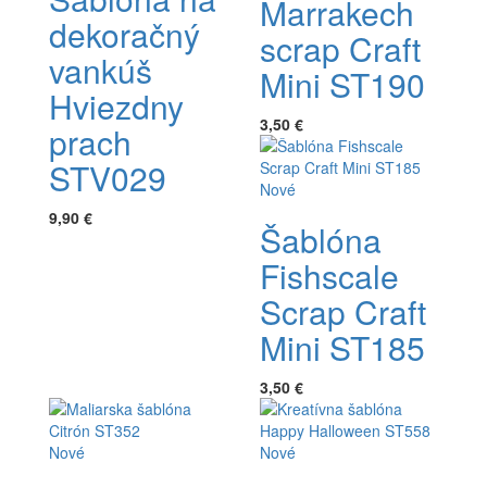
Marrakech
dekoračný
scrap Craft
vankúš
Mini ST190
Hviezdny
3,50 €
prach
STV029
Nové
9,90 €
Šablóna
Fishscale
Scrap Craft
Mini ST185
3,50 €
Nové
Nové